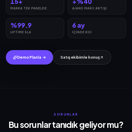
15+
+%40
MARKA TEK PANELDE
AJANS MARJI ARTIŞI
%99.9
6 ay
UPTIME SLA
İÇINDE ROI
Demo Planla
→
Satış ekibimle konuş
SORUNLAR
Bu sorunlar tanıdık geliyor mu?