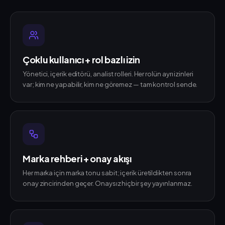
Çoklu kullanıcı + rol bazlı izin
Yönetici, içerik editörü, analist rolleri. Her rolün ayrı izinleri
var; kim ne yapabilir, kim ne göremez — tam kontrol sende.
Marka rehberi + onay akışı
Her marka için marka tonu sabit; içerik üretildikten sonra
onay zincirinden geçer. Onaysız hiçbir şey yayınlanmaz.