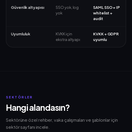
Güvenlik altyapısı
SSO yok, log
SAML SSO + IP
yok
whitelist +
audit
Uyumluluk
KVKK için
KVKK + GDPR
ekstra altyapı
uyumlu
SEKTÖRLER
Hangi alandasın?
Sektörüne özel rehber, vaka çalışmaları ve şablonlar için
sektör sayfanı incele.