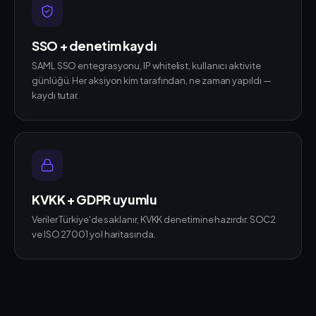
SSO + denetim kaydı
SAML SSO entegrasyonu, IP whitelist, kullanıcı aktivite
günlüğü. Her aksiyon kim tarafından, ne zaman yapıldı —
kaydı tutar.
KVKK + GDPR uyumlu
Veriler Türkiye'de saklanır, KVKK denetimine hazırdır. SOC2
ve ISO 27001 yol haritasında.