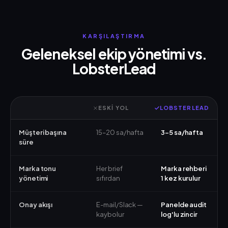
KARŞILAŞTIRMA
Geleneksel ekip yönetimi vs.
LobsterLead
ESKI YOL
LOBSTERLEAD
Müşteri başına
15–20 sa/hafta
3–5 sa/hafta
süre
Marka tonu
Her brief
Marka rehberi
yönetimi
sıfırdan
1 kez kurulur
Onay akışı
E-mail/Slack —
Panelde audit
kaybolur
log'lu zincir