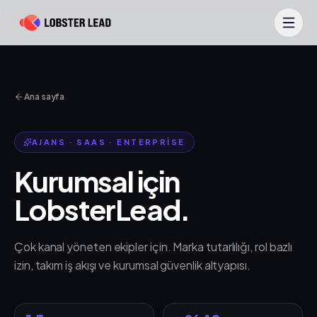
İçeriğe geç
Ana sayfa
AJANS · SAAS · ENTERPRISE
Kurumsal için
LobsterLead.
Çok kanal yöneten ekipler için. Marka tutarlılığı, rol bazlı
izin, takım iş akışı ve kurumsal güvenlik altyapısı.