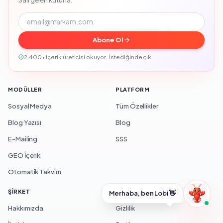
Abone Ol
2.400+ içerik üreticisi okuyor · İstediğinde çık
MODÜLLER
PLATFORM
Sosyal Medya
Tüm Özellikler
Blog Yazısı
Blog
E-Mailing
SSS
GEO İçerik
Otomatik Takvim
ŞIRKET
YASAL
Merhaba, ben Lobi 👋
Hakkımızda
Gizlilik