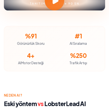
TANITIM VIDEOSU • 90 SN
%91
#1
Görünürlük Skoru
AI Sıralama
4+
%250
AI Motor Desteği
Trafik Artışı
NEDEN AI?
Eski yöntem
vs
LobsterLead AI