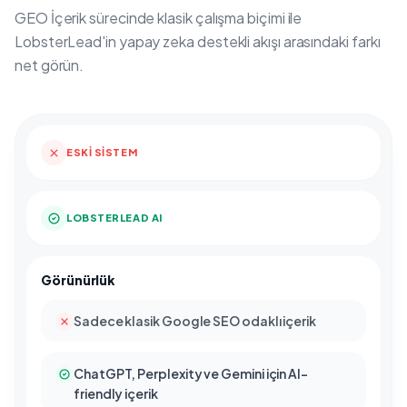
GEO İçerik
sürecinde klasik çalışma biçimi ile
LobsterLead'in yapay zeka destekli akışı arasındaki farkı
net görün.
ESKI SISTEM
LOBSTERLEAD AI
Görünürlük
Sadece klasik Google SEO odaklı içerik
ChatGPT, Perplexity ve Gemini için AI-
friendly içerik