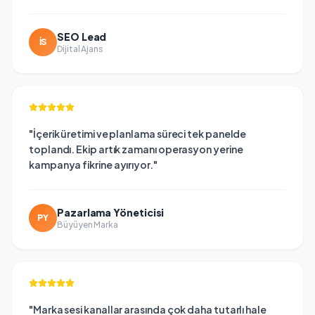
SEO Lead
İS
Dijital Ajans
"
İçerik üretimi ve planlama süreci tek panelde
toplandı. Ekip artık zamanı operasyon yerine
kampanya fikrine ayırıyor.
"
Pazarlama Yöneticisi
PY
Büyüyen Marka
"
Marka sesi kanallar arasında çok daha tutarlı hale