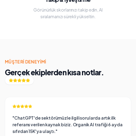
Görünürlük skorlarınızı takip edin, AI
sıralamanızı sürekli yükseltin.
MÜŞTERI DENEYIMI
Gerçek ekiplerden kısa notlar.
"
ChatGPT'de sektörümüzle ilgili sorularda artık ilk
referans verilen kaynak biziz. Organik AI trafiği 6 ayda
sıfırdan 15K'ya ulaştı.
"