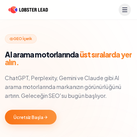
İçeriğe geç
GEO İçerik
AI arama motorlarında
üst sıralarda yer
alın.
ChatGPT, Perplexity, Gemini ve Claude gibi AI
arama motorlarında markanızın görünürlüğünü
artırın. Geleceğin SEO'su bugün başlıyor.
Ücretsiz Başla