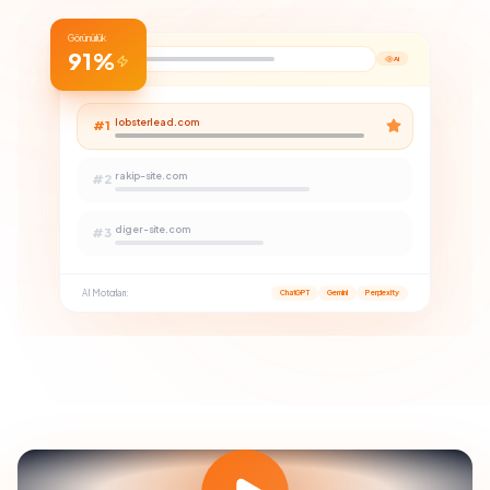
Görünürlük
91%
AI
lobsterlead.com
#
1
rakip-site.com
#
2
diger-site.com
#
3
AI Motorları:
ChatGPT
Gemini
Perplexity