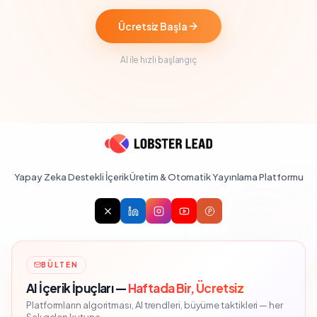
Ücretsiz Başla
AI ile hızlı başlangıç
Yapay Zeka Destekli İçerik Üretim & Otomatik Yayınlama Platformu
BÜLTEN
AI İçerik İpuçları —
Haftada Bir, Ücretsiz
Platformların algoritması, AI trendleri, büyüme taktikleri — her
Salı gelen kutuna.