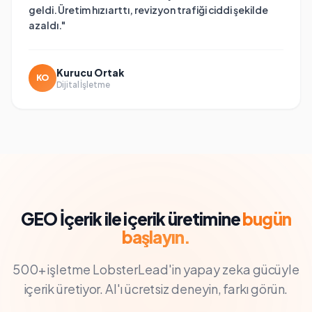
geldi. Üretim hızı arttı, revizyon trafiği ciddi şekilde
azaldı.
"
Kurucu Ortak
KO
Dijital İşletme
GEO İçerik
ile içerik üretimine
bugün
başlayın.
500+ işletme LobsterLead'in yapay zeka gücüyle
içerik üretiyor. AI'ı ücretsiz deneyin, farkı görün.