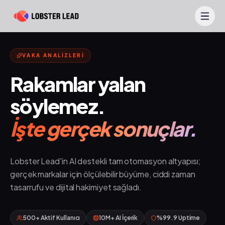
İçeriğe geç
VAKA ANALIZLERI
Rakamlar yalan
söylemez.
İşte gerçek sonuçlar.
Lobster Lead'in AI destekli tam otomasyon altyapısı;
gerçek markalar için ölçülebilir büyüme, ciddi zaman
tasarrufu ve dijital hakimiyet sağladı.
500+ Aktif Kullanıcı
10M+ AI İçerik
%99.9 Uptime