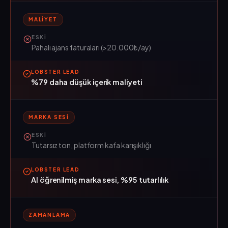
MALIYET
ESKI
Pahalı ajans faturaları (>20.000₺/ay)
LOBSTER LEAD
%79 daha düşük içerik maliyeti
MARKA SESI
ESKI
Tutarsız ton, platform kafa karışıklığı
LOBSTER LEAD
AI öğrenilmiş marka sesi, %95 tutarlılık
ZAMANLAMA