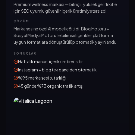
Premium wellness markası — bilinçli, yüksek gelirli kitle
için SEO uyumlu güvenilir içerik üretimi yetersizdi.
ÇÖZÜM
Marka sesine özel AI modeli eğitildi. Blog Motoru +
Sosyal Medya Motoru ile bilimsel içerikler platforma
uygun formatlara dönüştürülüp otomatik yayınlandı.
SONUÇLAR
Haftalık manuel içerik üretimi: sıfır
Instagram + blog tek panelden otomatik
%95 marka sesi tutarlılığı
45 günde %73 organik trafik artışı