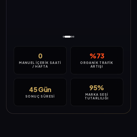
0
%73
MANUEL İÇERIK SAATI
ORGANIK TRAFIK
/ HAFTA
ARTIŞI
95%
45 Gün
MARKA SESI
SONUÇ SÜRESI
TUTARLILIĞI