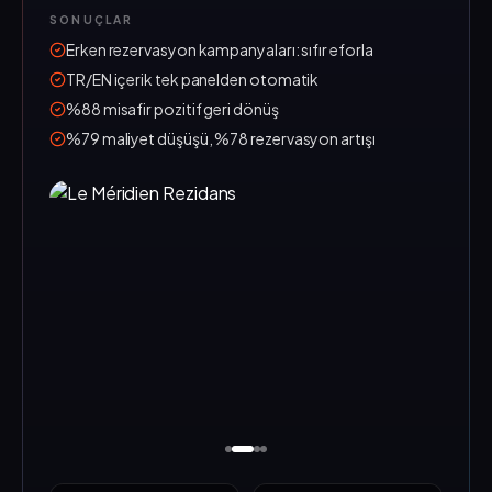
SONUÇLAR
Erken rezervasyon kampanyaları: sıfır eforla
TR/EN içerik tek panelden otomatik
%88 misafir pozitif geri dönüş
%79 maliyet düşüşü, %78 rezervasyon artışı