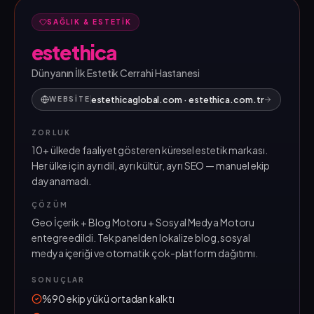
SAĞLIK & ESTETIK
estethica
Dünyanın İlk Estetik Cerrahi Hastanesi
estethicaglobal.com · estethica.com.tr
WEBSITE
ZORLUK
10+ ülkede faaliyet gösteren küresel estetik markası.
Her ülke için ayrı dil, ayrı kültür, ayrı SEO — manuel ekip
dayanamadı.
ÇÖZÜM
Geo İçerik + Blog Motoru + Sosyal Medya Motoru
entegre edildi. Tek panelden lokalize blog, sosyal
medya içeriği ve otomatik çok-platform dağıtımı.
SONUÇLAR
%90 ekip yükü ortadan kalktı