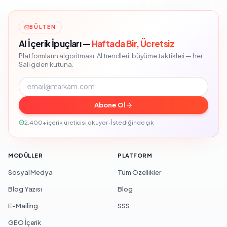
BÜLTEN
AI İçerik İpuçları —
Haftada Bir, Ücretsiz
Platformların algoritması, AI trendleri, büyüme taktikleri — her
Salı gelen kutuna.
Abone Ol
2.400+ içerik üreticisi okuyor · İstediğinde çık
MODÜLLER
PLATFORM
Sosyal Medya
Tüm Özellikler
Blog Yazısı
Blog
E-Mailing
SSS
GEO İçerik