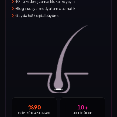
10+ ülkede eş zamanlı lokalize yayın
Blog + sosyal medya tam otomatik
3 ayda %87 dijital büyüme
%90
10+
EKIP YÜK AZALMASI
AKTIF ÜLKE