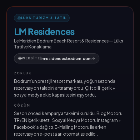
LÜKS TURIZM & TATIL
LM Residences
Le Méridien Bodrum Beach Resort & Residences — Lüks
Tatil ve Konaklama
lmresidencesbodrum.com
WEBSITE
ZORLUK
Bodrum'un prestijli resort markası, yoğun sezonda
rezervasyon talebini artıramıyordu. Çift dilli içerik +
sosyal medya ekip kapasitesini aşıyordu.
ÇÖZÜM
Sezon öncesi kampanya takvimi kuruldu. Blog Motoru
TR/EN içerik üretti, Sosyal Medya Motoru Instagram +
Facebook'a dağıttı, E-Mailing Motoru ile erken
rezervasyon e-postaları otomatize edildi.