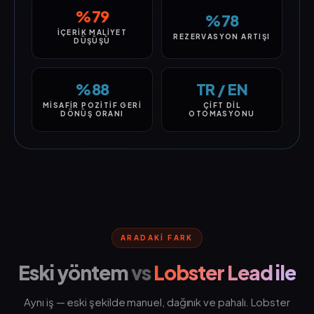
%79
%78
İÇERIK MALIYET
REZERVASYON ARTIŞI
DÜŞÜŞÜ
%88
TR / EN
MISAFIR POZITIF GERI
ÇIFT DIL
DÖNÜŞ ORANI
OTOMASYONU
ARADAKI FARK
Eski yöntem
vs
Lobster Lead ile
Aynı iş — eski şekilde manuel, dağınık ve pahalı. Lobster