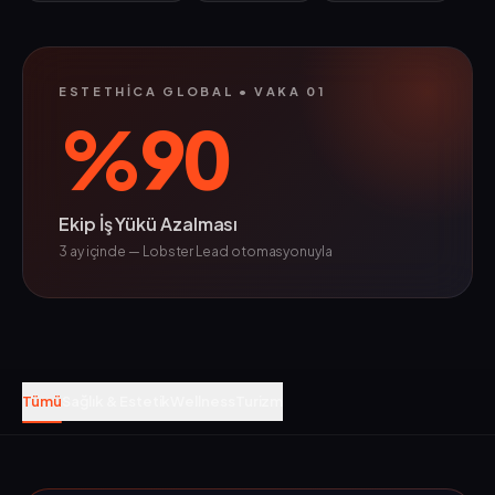
ESTETHICA GLOBAL • VAKA 01
%
90
Ekip İş Yükü Azalması
3 ay içinde — Lobster Lead otomasyonuyla
Tümü
Sağlık & Estetik
Wellness
Turizm