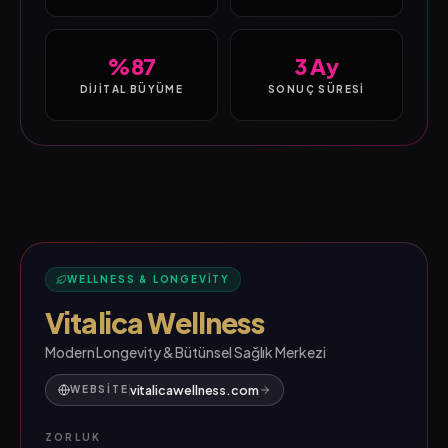
%87
3 Ay
DIJITAL BÜYÜME
SONUÇ SÜRESI
WELLNESS & LONGEVITY
Vitalica Wellness
Modern Longevity & Bütünsel Sağlık Merkezi
vitalicawellness.com
WEBSITE
ZORLUK